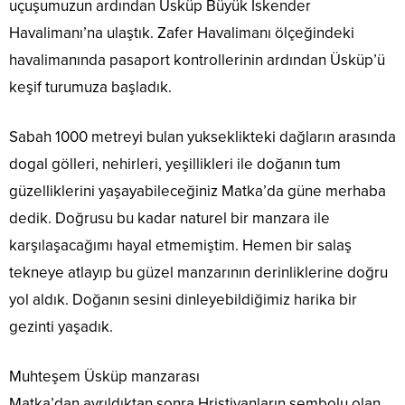
uçuşumuzun ardından Üsküp Büyük İskender
Havalimanı’na ulaştık. Zafer Havalimanı ölçeğindeki
havalimanında pasaport kontrollerinin ardından Üsküp’ü
keşif turumuza başladık.
Sabah 1000 metreyi bulan yukseklikteki dağların arasında
dogal gölleri, nehirleri, yeşillikleri ile doğanın tum
güzelliklerini yaşayabileceğiniz Matka’da güne merhaba
dedik. Doğrusu bu kadar naturel bir manzara ile
karşılaşacağımı hayal etmemiştim. Hemen bir salaş
tekneye atlayıp bu güzel manzarının derinliklerine doğru
yol aldık. Doğanın sesini dinleyebildiğimiz harika bir
gezinti yaşadık.
Muhteşem Üsküp manzarası
Matka’dan ayrıldıktan sonra Hristiyanların sembolu olan