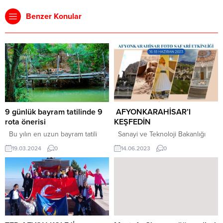
Benzer Konular
9 günlük bayram tatilinde 9
AFYONKARAHİSAR’I
rota önerisi
KEŞFEDİN
Bu yılın en uzun bayram tatili
Sanayi ve Teknoloji Bakanlığı
yaklaşıyor. 1.5 gün ek izin alarak 9
Kalkınma Ajansları Genel
19.03.2024
0
14.06.2023
0
güne uzatılabilecek Ramazan
Müdürlüğü ile Afyonkarahisar
Bayramı tatilinde, Hem ailemiz ve
Valiliği himayelerinde Zafer
sevdiklerimizle birlikte uzun vakit
Kalkınma Ajansının
geçirebileceğimiz hem de birlikte
koordinasyonu ve Türkiye Turizm
yeni yerler keşfedebileceğimiz
Tanıtım ve Geliştirme Ajansının
bayramlar, hepimiz için en özel
(TGA)destekleriyle 16-18 Haziran
zaman dilimleri. Bu yıl ek izinlerle
2023 tarihlerinde