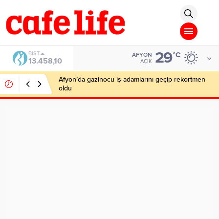
teler
Deneme Bonusu Veren Siteler
Deneme Bonusu Veren Siteler
https:
29
BIST
°C
AFYON
13.458,10
AÇIK
Afyon’da gazinocu iş adamlarını geçip rekortmen
oldu