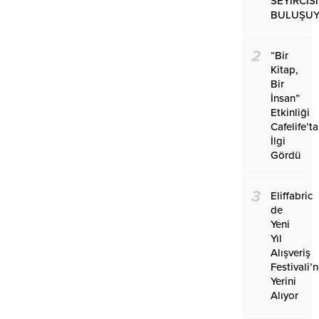
SEYİRCİS
BULUŞU
2
“Bir
Kitap,
Bir
İnsan”
Etkinliği
Cafelife’ta
İlgi
Gördü
3
Eliffabric
de
Yeni
Yıl
Alışveriş
Festivali’
Yerini
Alıyor