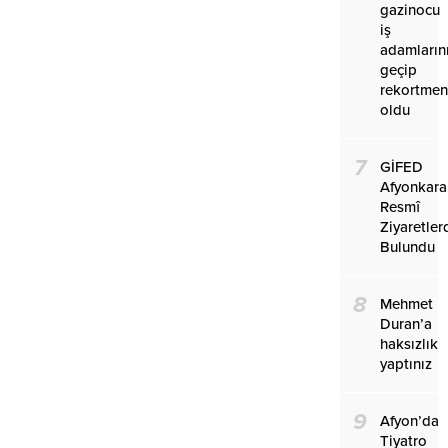
gazinocu
iş
adamların
geçip
rekortmen
oldu
7
GİFED
Afyonkara
Resmî
Ziyaretler
Bulundu
8
Mehmet
Duran’a
haksızlık
yaptınız
9
Afyon’da
Tiyatro