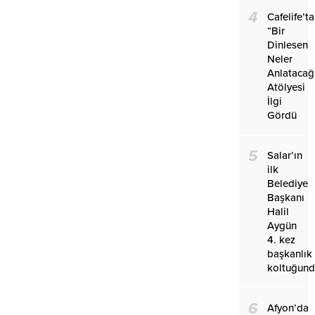
4
Cafelife’ta
“Bir
Dinlesen
Neler
Anlatacağ
Atölyesi
İlgi
Gördü
5
Salar’ın
ilk
Belediye
Başkanı
Halil
Aygün
4. kez
başkanlık
koltuğun
6
Afyon’da