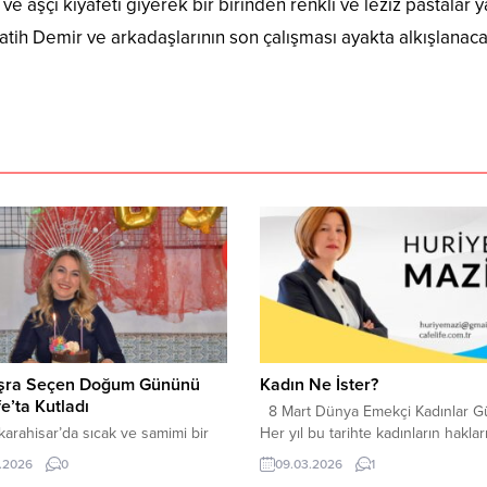
e aşçı kıyafeti giyerek bir birinden renkli ve leziz pastalar y
Fatih Demir ve arkadaşlarının son çalışması ayakta alkışlanac
üşra Seçen Doğum Gününü
Kadın Ne İster?
fe’ta Kutladı
8 Mart Dünya Emekçi Kadınlar G
rahisar’da sıcak ve samimi bir
Her yıl bu tarihte kadınların hakları
ünü kutlaması ,şehrin sevilen
emekleri ve yaşam mücadelesi
.2026
0
09.03.2026
1
rından Cafelife’ta yapıldı.
konuşuluyor. Peki gerçekten soral