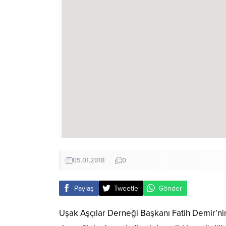
05.01.2018
0
Paylaş
Tweetle
Gönder
Uşak Aşçılar Derneği Başkanı Fatih Demir’nin 