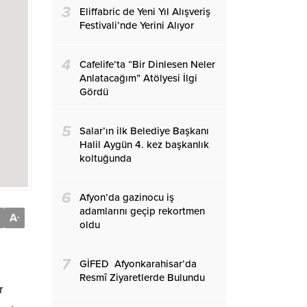
3
Eliffabric de Yeni Yıl Alışveriş
Festivali’nde Yerini Alıyor
4
Cafelife’ta “Bir Dinlesen Neler
Anlatacağım” Atölyesi İlgi
Gördü
5
Salar’ın ilk Belediye Başkanı
Halil Aygün 4. kez başkanlık
koltuğunda
6
Afyon’da gazinocu iş
adamlarını geçip rekortmen
A
-
oldu
7
GİFED Afyonkarahisar’da
Resmî Ziyaretlerde Bulundu
r