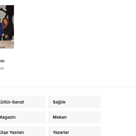
ok
 Her
n,
yaşadığı
dınlar,
sı
tar
şti. İlk
ikte
n Grubu
k
Kültür-Sanat
Sağlık
bir
in
ama
Magazin
Mekan
Köşe Yazıları
Yazarlar