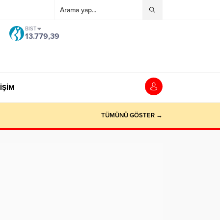
dpashabet
Grandpashabet
grandpashabet
grandpashabet
deneme bonusu
BIST
13.779,39
İŞİM
TÜMÜNÜ GÖSTER →