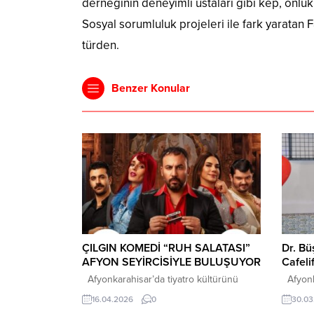
derneğinin deneyimli ustaları gibi kep, önlük v
Sosyal sorumluluk projeleri ile fark yaratan 
türden.
Benzer Konular
ÇILGIN KOMEDİ “RUH SALATASI”
Dr. B
AFYON SEYİRCİSİYLE BULUŞUYOR
Cafeli
Afyonkarahisar’da tiyatro kültürünü
Afyonka
büyütmek adına önemli organizasyonlara
doğum g
16.04.2026
0
30.03
imza atan Ömer Mazi, 8 sezonda 90
mekânla