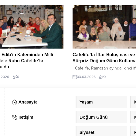
nen sürpriz parti, davetlilere
Kadın ne ister? Kadınlar aslında ç
anlar yaşattı. Silifke Devlet
büyük, ulaşılmaz şeyler istemiyor.
si’nde dahiliye uzmanı olarak
şeyden önce saygı istiyor. Eşinde
apan Dr. Büşra Seçen, ailesini
ailesinden, iş yerinden ve içinde 
 etmek için geldiği
toplumdan saygı görmek istiyor. Ka
rahisar’da anlamlı bir sürprizle
sadece kadın...
ştı. Annesi Avukat Nilgün Seçen
dan organize edilen doğum...
 Edib’in Kaleminden Milli
Cafelife’ta İftar Buluşması ve
le Ruhu Cafelife’ta
Sürpriz Doğum Günü Kutlama
uldu
Cafelife, Ramazan ayında ikinci if
tap Bir İnsan” etkinliği kapsamında
programını yoğun katılımla gerçekle
.2026
0
03.03.2026
0
Edib Adıvar’ın Türk’ün Ateşle
iftar programı Cafelife ekibi ile birl
 İstiklal Savaşı Hatıraları adlı eseri
Türkü Gecesi ekibinin katılımıyla
tseverlerle buluştu. Çarşamba
düzenlenirken, ikinci iftar ise Gü
saat 21.00’de Cafelife’ta
ekibi ile birlikte yapıldı. Özellikle il
Anasayfa
Yaşam
eştirilen etkinlik kitap severlerden
organizasyonda oldukça kalabalık 
 aldı. Moderatörlüğünü Zeynep
grup bir araya geldi. İftar yemeğin
’ın üstlendiği , Halide Edib
ardından geceye sürpriz bir kutl
İletişim
Doğum Günü
n Milli Mücadele yıllarına ışık tutan
damga vurdu....
rı ele alındı. Katılımcılar, eserin
Siyaset