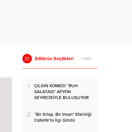
Editörün Seçtikleri
TÜMÜ
1
ÇILGIN KOMEDİ “RUH
SALATASI” AFYON
SEYİRCİSİYLE BULUŞUYOR
2
“Bir Kitap, Bir İnsan” Etkinliği
Cafelife’ta İlgi Gördü