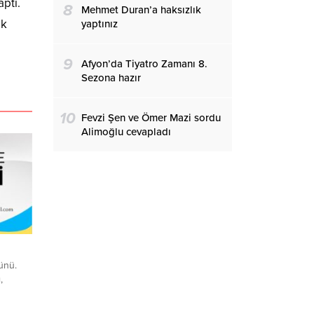
aptı.
8
Mehmet Duran’a haksızlık
ak
yaptınız
9
Afyon’da Tiyatro Zamanı 8.
Sezona hazır
10
Fevzi Şen ve Ömer Mazi sordu
Alimoğlu cevapladı
ünü.
,
ım: