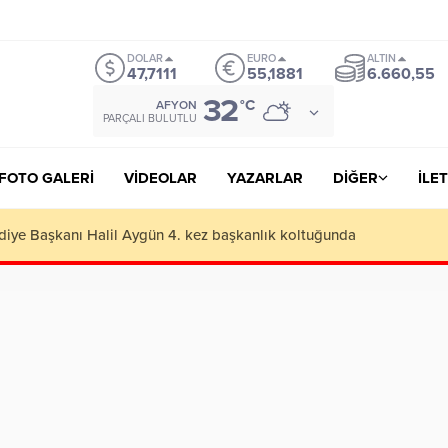
onusu Veren Siteler
https://lutherhotelpalacios.com/
grandpashabet
gran
DOLAR
EURO
ALTIN
47,7111
55,1881
6.660,55
32
°C
AFYON
PARÇALI BULUTLU
FOTO GALERİ
VİDEOLAR
YAZARLAR
DİĞER
İLET
cu iş adamlarını geçip rekortmen oldu