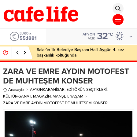
ical.com/
Deneme Bonusu Veren Siteler
Deneme Bonusu Veren Siteler
De
32
EURO
°C
AFYON
55,1881
AÇIK
Salar’ın ilk Belediye Başkanı Halil Aygün 4. kez
başkanlık koltuğunda
ZARA VE EMRE AYDIN MOTOFEST
DE MUHTEŞEM KONSER
Anasayfa
AFYONKARAHİSAR
,
EDİTÖRÜN SEÇTİKLERİ
,
KÜLTÜR-SANAT
,
MAGAZİN
,
MANŞET
,
YAŞAM
ZARA VE EMRE AYDIN MOTOFEST DE MUHTEŞEM KONSER