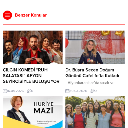
Benzer Konular
ÇILGIN KOMEDİ “RUH
Dr. Büşra Seçen Doğum
SALATASI” AFYON
Gününü Cafelife’ta Kutladı
SEYİRCİSİYLE BULUŞUYOR
Afyonkarahisar’da sıcak ve
Afyonkarahisar’da tiyatro
samimi bir doğum günü kutlaması
16.04.2026
0
30.03.2026
0
kültürünü büyütmek adına önemli
,şehrin sevilen mekânlarından
organizasyonlara imza atan Ömer
Cafelife’ta yapıldı. Düzenlenen
Mazi, 8 sezonda 90 oyun, 450
sürpriz parti, davetlilere keyifli
oyuncu ve 30 bin seyirciyle şehri
anlar yaşattı. Silifke Devlet
sanatla buluşturmaya devam
Hastanesi’nde dahiliye uzmanı
ediyor. Bu kapsamda yılın en
olarak görev yapan Dr. Büşra