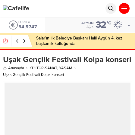
eren Siteler
Deneme Bonusu Veren Siteler
Deneme Bonusu Veren Sitel
32
EURO
°C
AFYON
54,9747
AÇIK
Salar’ın ilk Belediye Başkanı Halil Aygün 4. kez
başkanlık koltuğunda
Uşak Gençlik Festivali Kolpa konseri
Anasayfa
KÜLTÜR-SANAT
,
YAŞAM
Uşak Gençlik Festivali Kolpa konseri