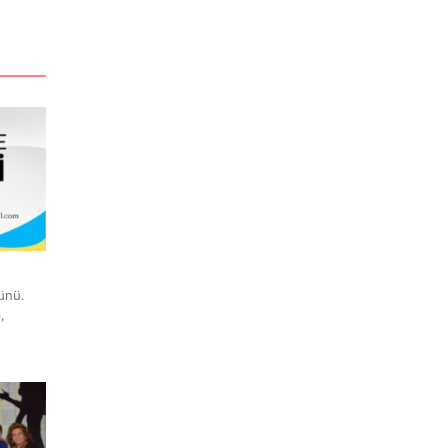
ünü.
,
ım:
ok
 Her
n,
yaşadığı