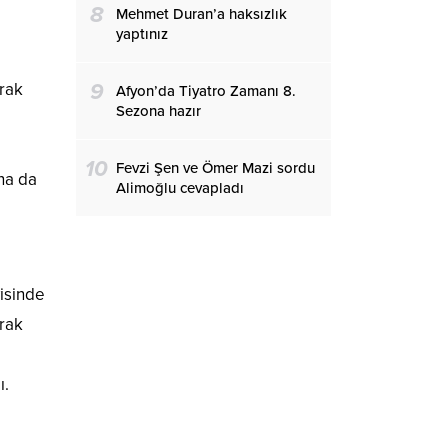
8
Mehmet Duran’a haksızlık
yaptınız
9
rak
Afyon’da Tiyatro Zamanı 8.
Sezona hazır
p
10
Fevzi Şen ve Ömer Mazi sordu
na da
Alimoğlu cevapladı
isinde
arak
ı.