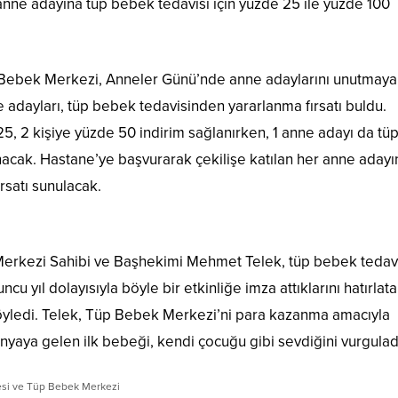
0 anne adayına tüp bebek tedavisi için yüzde 25 ile yüzde 100
Bebek Merkezi, Anneler Günü’nde anne adaylarını unutmaya
 adayları, tüp bebek tedavisinden yararlanma fırsatı buldu.
25, 2 kişiye yüzde 50 indirim sağlanırken, 1 anne adayı da tü
nacak. Hastane’ye başvurarak çekilişe katılan her anne adayı
rsatı sunulacak.
erkezi Sahibi ve Başhekimi Mehmet Telek, tüp bebek tedav
’uncu yıl dolayısıyla böyle bir etkinliğe imza attıklarını hatırlat
söyledi. Telek, Tüp Bebek Merkezi’ni para kazanma amacıyla
nyaya gelen ilk bebeği, kendi çocuğu gibi sevdiğini vurgulad
si ve Tüp Bebek Merkezi