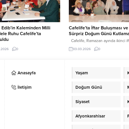
 etmek için geldiği
toplumdan saygı görmek istiyor. Ka
rahisar’da anlamlı bir sürprizle
sadece kadın...
ştı. Annesi Avukat Nilgün Seçen
dan organize edilen doğum...
 Edib’in Kaleminden Milli
Cafelife’ta İftar Buluşması ve
le Ruhu Cafelife’ta
Sürpriz Doğum Günü Kutlama
uldu
Cafelife, Ramazan ayında ikinci if
tap Bir İnsan” etkinliği kapsamında
programını yoğun katılımla gerçekle
.2026
0
03.03.2026
0
Edib Adıvar’ın Türk’ün Ateşle
iftar programı Cafelife ekibi ile birl
 İstiklal Savaşı Hatıraları adlı eseri
Türkü Gecesi ekibinin katılımıyla
tseverlerle buluştu. Çarşamba
düzenlenirken, ikinci iftar ise Gü
saat 21.00’de Cafelife’ta
ekibi ile birlikte yapıldı. Özellikle il
Anasayfa
Yaşam
eştirilen etkinlik kitap severlerden
organizasyonda oldukça kalabalık 
 aldı. Moderatörlüğünü Zeynep
grup bir araya geldi. İftar yemeğin
’ın üstlendiği , Halide Edib
ardından geceye sürpriz bir kutl
İletişim
Doğum Günü
n Milli Mücadele yıllarına ışık tutan
damga vurdu....
rı ele alındı. Katılımcılar, eserin
Siyaset
Afyonkarahisar