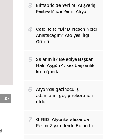
3
Eliffabric de Yeni Yıl Alışveriş
Festivali’nde Yerini Alıyor
4
Cafelife’ta “Bir Dinlesen Neler
Anlatacağım” Atölyesi İlgi
Gördü
5
Salar’ın ilk Belediye Başkanı
Halil Aygün 4. kez başkanlık
koltuğunda
6
Afyon’da gazinocu iş
adamlarını geçip rekortmen
A
-
oldu
7
GİFED Afyonkarahisar’da
Resmî Ziyaretlerde Bulundu
st