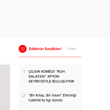
Editörün Seçtikleri
TÜMÜ
1
ÇILGIN KOMEDİ “RUH
SALATASI” AFYON
SEYİRCİSİYLE BULUŞUYOR
2
“Bir Kitap, Bir İnsan” Etkinliği
Cafelife’ta İlgi Gördü