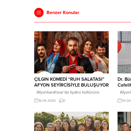
Benzer Konular
ÇILGIN KOMEDİ “RUH SALATASI”
Dr. B
AFYON SEYİRCİSİYLE BULUŞUYOR
Cafeli
Afyonkarahisar’da tiyatro kültürünü
Afyonka
büyütmek adına önemli organizasyonlara
doğum g
16.04.2026
0
30.03
imza atan Ömer Mazi, 8 sezonda 90
mekânla
oyun, 450 oyuncu ve 30 bin seyirciyle
Düzenle
şehri sanatla buluşturmaya devam ediyor.
keyifli 
Bu kapsamda yılın en iddialı komedi
Hastane
oyunlarından biri olan Ruh Salatası, 16
görev y