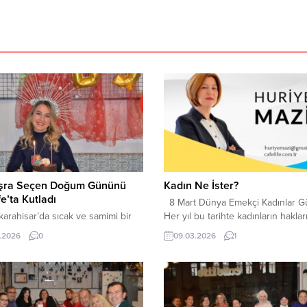
üşra Seçen Doğum Gününü
Kadın Ne İster?
fe’ta Kutladı
8 Mart Dünya Emekçi Kadınlar G
rahisar’da sıcak ve samimi bir
Her yıl bu tarihte kadınların hakları
ünü kutlaması ,şehrin sevilen
emekleri ve yaşam mücadelesi
.2026
0
09.03.2026
1
rından Cafelife’ta yapıldı.
konuşuluyor. Peki gerçekten soral
nen sürpriz parti, davetlilere
Kadın ne ister? Kadınlar aslında ç
anlar yaşattı. Silifke Devlet
büyük, ulaşılmaz şeyler istemiyor.
si’nde dahiliye uzmanı olarak
şeyden önce saygı istiyor. Eşinde
apan Dr. Büşra Seçen, ailesini
ailesinden, iş yerinden ve içinde 