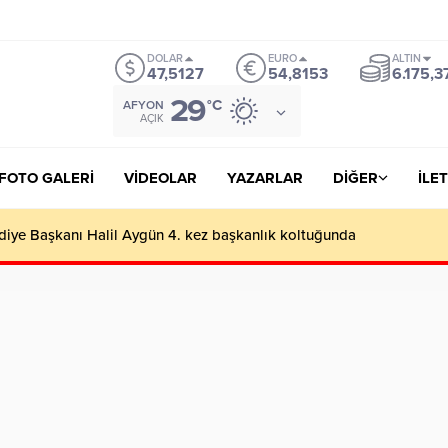
Veren Siteler
https://lutherhotelpalacios.com/
grandpashabet
grandpasha
DOLAR
EURO
ALTIN
47,5127
54,8153
6.175,3
29
°C
AFYON
AÇIK
FOTO GALERİ
VİDEOLAR
YAZARLAR
DİĞER
İLET
cu iş adamlarını geçip rekortmen oldu