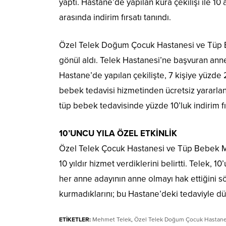
yaptı. Hastane’de yapılan kura çekilişi ile 1
arasında indirim fırsatı tanındı.
Özel Telek Doğum Çocuk Hastanesi ve Tüp 
gönül aldı. Telek Hastanesi’ne başvuran anne
Hastane’de yapılan çekilişte, 7 kişiye yüzde 
bebek tedavisi hizmetinden ücretsiz yararla
tüp bebek tedavisinde yüzde 10’luk indirim fı
10’UNCU YILA ÖZEL ETKİNLİK
Özel Telek Çocuk Hastanesi ve Tüp Bebek M
10 yıldır hizmet verdiklerini belirtti. Telek, 10
her anne adayının anne olmayı hak ettiğini 
kurmadıklarını; bu Hastane’deki tedaviyle dü
ETİKETLER:
Mehmet Telek
,
Özel Telek Doğum Çocuk Hastane