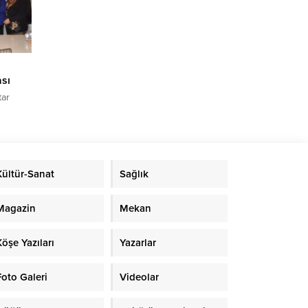
dınlar,
sı
tar
şti. İlk
ikte
n Grubu
k
Kültür-Sanat
Sağlık
bir
in
ama
Magazin
Mekan
Köşe Yazıları
Yazarlar
Foto Galeri
Videolar