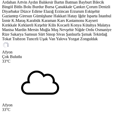
Ardahan
Artvin
Aydın
Balıkesir
Bartın
Batman
Bayburt
Bilecik
Bingöl
Bitlis
Bolu
Burdur
Bursa
Çanakkale
Çankırı
Çorum
Denizli
Diyarbakır
Düzce
Edirne
Elazığ
Erzincan
Erzurum
Eskişehir
Gaziantep
Giresun
Gümüşhane
Hakkari
Hatay
Iğdır
Isparta
İstanbul
İzmir
K.Maraş
Karabük
Karaman
Kars
Kastamonu
Kayseri
Kırıkkale
Kırklareli
Kırşehir
Kilis
Kocaeli
Konya
Kütahya
Malatya
Manisa
Mardin
Mersin
Muğla
Muş
Nevşehir
Niğde
Ordu
Osmaniye
Rize
Sakarya
Samsun
Siirt
Sinop
Sivas
Şanlıurfa
Şırnak
Tekirdağ
Tokat
Trabzon
Tunceli
Uşak
Van
Yalova
Yozgat
Zonguldak
Afyon
Çok Bulutlu
33
°C
Afyon
33
°C