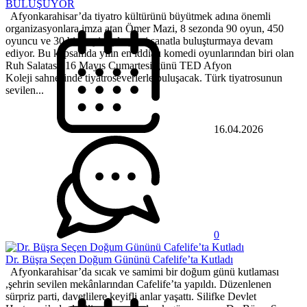
BULUŞUYOR
Afyonkarahisar’da tiyatro kültürünü büyütmek adına önemli
organizasyonlara imza atan Ömer Mazi, 8 sezonda 90 oyun, 450
oyuncu ve 30 bin seyirciyle şehri sanatla buluşturmaya devam
ediyor. Bu kapsamda yılın en iddialı komedi oyunlarından biri olan
Ruh Salatası, 16 Mayıs Cumartesi günü TED Afyon
Koleji sahnesinde tiyatroseverlerle buluşacak. Türk tiyatrosunun
sevilen...
16.04.2026
0
Dr. Büşra Seçen Doğum Gününü Cafelife’ta Kutladı
Afyonkarahisar’da sıcak ve samimi bir doğum günü kutlaması
,şehrin sevilen mekânlarından Cafelife’ta yapıldı. Düzenlenen
sürpriz parti, davetlilere keyifli anlar yaşattı. Silifke Devlet