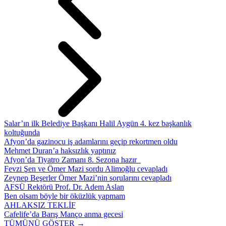
Salar’ın ilk Belediye Başkanı Halil Aygün 4. kez başkanlık
koltuğunda
Afyon’da gazinocu iş adamlarını geçip rekortmen oldu
Mehmet Duran’a haksızlık yaptınız
Afyon’da Tiyatro Zamanı 8. Sezona hazır
Fevzi Şen ve Ömer Mazi sordu Alimoğlu cevapladı
Zeynep Beşerler Ömer Mazi’nin sorularını cevapladı
AFSÜ Rektörü Prof. Dr. Adem Aslan
Ben olsam böyle bir öküzlük yapmam
AHLAKSIZ TEKLİF
Cafelife’da Barış Manço anma gecesi
TÜMÜNÜ GÖSTER →