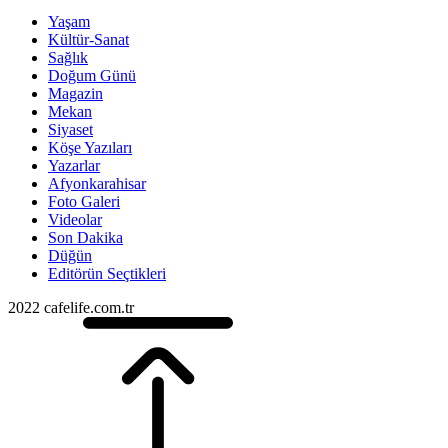
Yaşam
Kültür-Sanat
Sağlık
Doğum Günü
Magazin
Mekan
Siyaset
Köşe Yazıları
Yazarlar
Afyonkarahisar
Foto Galeri
Videolar
Son Dakika
Düğün
Editörün Seçtikleri
2022 cafelife.com.tr