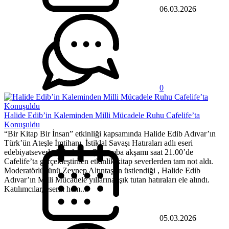
06.03.2026
0
Halide Edib’in Kaleminden Milli Mücadele Ruhu Cafelife’ta
Konuşuldu
“Bir Kitap Bir İnsan” etkinliği kapsamında Halide Edib Adıvar’ın
Türk’ün Ateşle İmtihanı İstiklal Savaşı Hatıraları adlı eseri
edebiyatseverlerle buluştu. Çarşamba akşamı saat 21.00’de
Cafelife’ta gerçekleştirilen etkinlik kitap severlerden tam not aldı.
Moderatörlüğünü Zeynep Altıntaş’ın üstlendiği , Halide Edib
Adıvar’ın Milli Mücadele yıllarına ışık tutan hatıraları ele alındı.
Katılımcılar, eserin hem...
05.03.2026