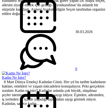
Hastanesi’nde dahiliye uzmanı olarak görev yapan Dr. Büşra Seçen,
ailesini ziyaret etmek için geldiği Afyonkarahisar’da anlamlı bir
sürprizle karşılaştı. Annesi Avukat Nilgün Seçen tarafından organize
edilen doğum...
30.03.2026
0
Kadın Ne İster?
8 Mart Dünya Emekçi Kadınlar Günü. Her yıl bu tarihte kadınların
hakları, emekleri ve yaşam mücadelesi konuşuluyor. Peki gerçekten
soralım: Kadın ne ister? Kadınlar aslında çok büyük, ulaşılmaz
şeyler istemiyor. Her şeyden önce saygı istiyor. Eşinden, ailesinden,
iş yerinden ve içinde yaşadığı toplumdan saygı görmek istiyor.
Kadınlar, sadece kadın...