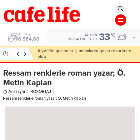
er
Deneme Bonusu Veren Siteler
Deneme Bonusu Veren Siteler
Deneme B
33
ALTIN
°C
AFYON
6.584,66
PARÇALI BULUTLU
Afyon’da gazinocu iş adamlarını geçip rekortmen
oldu
Ressam renklerle roman yazar; Ö.
Metin Kaplan
Anasayfa
RÖPORTAJ
Ressam renklerle roman yazar; Ö. Metin Kaplan