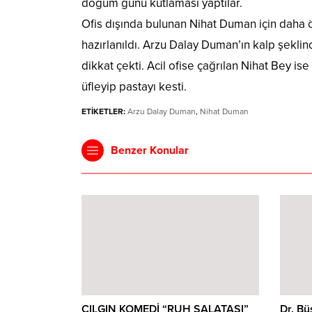
doğum günü kutlaması yaptılar.
Ofis dışında bulunan Nihat Duman için daha 
hazırlanıldı. Arzu Dalay Duman’ın kalp şeklin
dikkat çekti. Acil ofise çağrılan Nihat Bey i
üfleyip pastayı kesti.
ETİKETLER:
Arzu Dalay Duman
,
Nihat Duman
Benzer Konular
ÇILGIN KOMEDİ “RUH SALATASI”
Dr. B