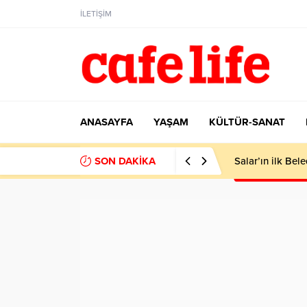
iteler
Deneme Bonusu Veren Siteler
Deneme Bonusu Veren Siteler
Dene
İLETİŞİM
ANASAYFA
YAŞAM
KÜLTÜR-SANAT
SON DAKİKA
Salar’ın ilk Be