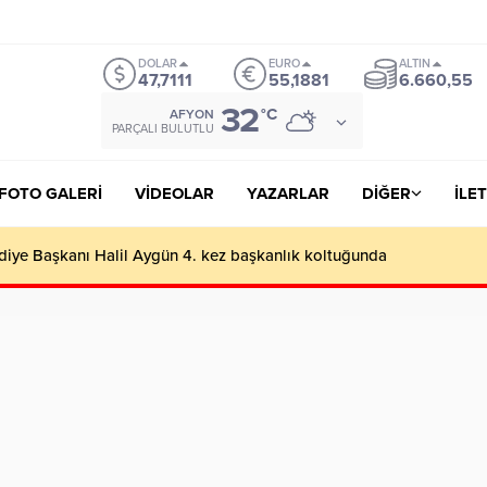
me Bonusu Veren Siteler
https://lutherhotelpalacios.com/
grandpashabet
DOLAR
EURO
ALTIN
47,7111
55,1881
6.660,55
32
°C
AFYON
PARÇALI BULUTLU
FOTO GALERİ
VİDEOLAR
YAZARLAR
DİĞER
İLET
lediye Başkanı Halil Aygün 4. kez başkanlık koltuğunda