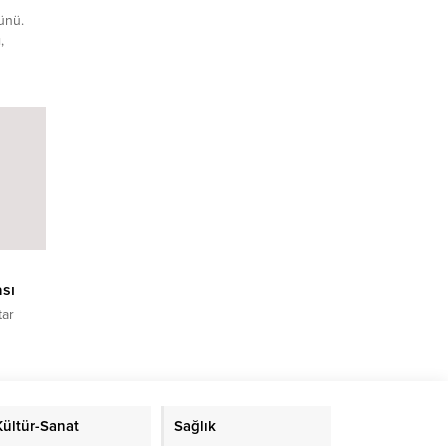
ünü.
,
ım:
ok
 Her
n,
yaşadığı
dınlar,
sı
tar
şti. İlk
ikte
n Grubu
k
Kültür-Sanat
Sağlık
bir