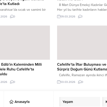
fe’ta Kutladı
8 Mart Dünya Emekçi Kadınlar G
rahisar’da sıcak ve samimi bir
Her yıl bu tarihte kadınların hakları
ünü kutlaması ,şehrin sevilen
emekleri ve yaşam mücadelesi
.2026
0
09.03.2026
1
rından Cafelife’ta yapıldı.
konuşuluyor. Peki gerçekten soral
nen sürpriz parti, davetlilere
Kadın ne ister? Kadınlar aslında ç
anlar yaşattı. Silifke Devlet
büyük, ulaşılmaz şeyler istemiyor.
si’nde dahiliye uzmanı olarak
şeyden önce saygı istiyor. Eşinde
apan Dr. Büşra Seçen, ailesini
ailesinden, iş yerinden ve içinde 
 etmek için geldiği
toplumdan saygı görmek istiyor. Ka
rahisar’da anlamlı bir sürprizle
sadece kadın...
ştı. Annesi Avukat Nilgün Seçen
dan organize edilen doğum...
 Edib’in Kaleminden Milli
Cafelife’ta İftar Buluşması ve
le Ruhu Cafelife’ta
Sürpriz Doğum Günü Kutlama
uldu
Cafelife, Ramazan ayında ikinci if
tap Bir İnsan” etkinliği kapsamında
programını yoğun katılımla gerçekle
.2026
0
03.03.2026
0
Edib Adıvar’ın Türk’ün Ateşle
iftar programı Cafelife ekibi ile birl
 İstiklal Savaşı Hatıraları adlı eseri
Türkü Gecesi ekibinin katılımıyla
tseverlerle buluştu. Çarşamba
düzenlenirken, ikinci iftar ise Gü
saat 21.00’de Cafelife’ta
ekibi ile birlikte yapıldı. Özellikle il
Anasayfa
Yaşam
eştirilen etkinlik kitap severlerden
organizasyonda oldukça kalabalık 