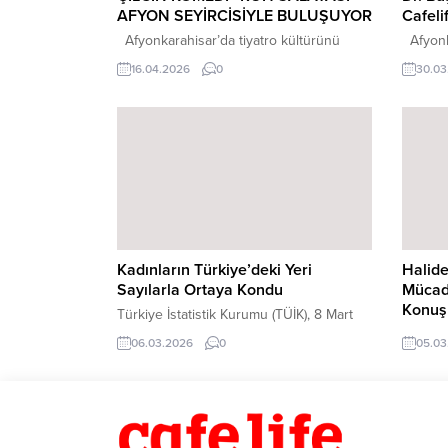
AFYON SEYİRCİSİYLE BULUŞUYOR
Cafeli
Afyonkarahisar’da tiyatro kültürünü
Afyonka
büyütmek adına önemli organizasyonlara
doğum g
16.04.2026
0
30.03
imza atan Ömer Mazi, 8 sezonda 90
mekânla
oyun, 450 oyuncu ve 30 bin seyirciyle
Düzenle
şehri sanatla buluşturmaya devam ediyor.
keyifli 
Bu kapsamda yılın en iddialı komedi
Hastane
oyunlarından biri olan Ruh Salatası, 16
görev y
Mayıs Cumartesi günü TED Afyon
ziyaret
Koleji sahnesinde tiyatroseverlerle
Afyonka
buluşacak. Türk tiyatrosunun sevilen...
karşıla
tarafın
Kadınların Türkiye’deki Yeri
Halide
Sayılarla Ortaya Kondu
Mücade
Konuş
Türkiye İstatistik Kurumu (TÜİK), 8 Mart
Dünya Kadınlar Günü kapsamında
“Bir Ki
06.03.2026
0
05.03
hazırladığı “İstatistiklerle Kadın, 2025”
Halide 
bültenini yayımladı. Raporda kadınların
İmtihanı
nüfus, eğitim, iş gücü, siyaset, bilim ve
edebiya
sosyal yaşam gibi birçok alandaki
akşamı 
durumu güncel verilerle ortaya kondu.
gerçekl