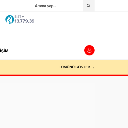
grandpashabet
Grandpashabet
grandpashabet
grandpashabet
deneme bon
BIST
13.779,39
İŞİM
TÜMÜNÜ GÖSTER →