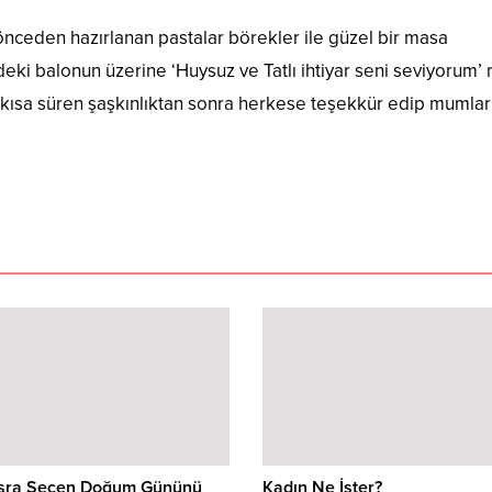
önceden hazırlanan pastalar börekler ile güzel bir masa
deki balonun üzerine ‘Huysuz ve Tatlı ihtiyar seni seviyorum’
se kısa süren şaşkınlıktan sonra herkese teşekkür edip mumlar
üşra Seçen Doğum Gününü
Kadın Ne İster?