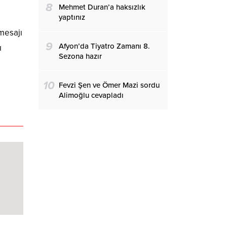
8
Mehmet Duran’a haksızlık
yaptınız
 mesajı
9
Afyon’da Tiyatro Zamanı 8.
ı
Sezona hazır
10
Fevzi Şen ve Ömer Mazi sordu
Alimoğlu cevapladı