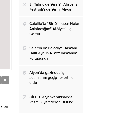
3
Eliffabric de Yeni Yıl Alışveriş
Festivali’nde Yerini Alıyor
4
Cafelife’ta “Bir Dinlesen Neler
Anlatacağım” Atölyesi İlgi
Gördü
5
Salar’ın ilk Belediye Başkanı
Halil Aygün 4. kez başkanlık
koltuğunda
6
Afyon’da gazinocu iş
adamlarını geçip rekortmen
A
-
oldu
7
GİFED Afyonkarahisar’da
Resmî Ziyaretlerde Bulundu
z bir