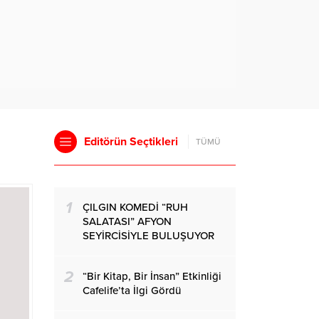
Editörün Seçtikleri
TÜMÜ
1
ÇILGIN KOMEDİ “RUH
SALATASI” AFYON
SEYİRCİSİYLE BULUŞUYOR
2
“Bir Kitap, Bir İnsan” Etkinliği
Cafelife’ta İlgi Gördü