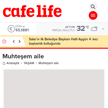
ren Siteler
Deneme Bonusu Veren Siteler
Deneme Bonusu Veren Sitele
32
EURO
°C
AFYON
55,1881
PARÇALI BULUTLU
Salar’ın ilk Belediye Başkanı Halil Aygün 4. kez
başkanlık koltuğunda
Muhteşem aile
Anasayfa
YAŞAM
Muhteşem aile