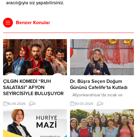
aracılığıyla siz yapabilirsiniz.
Benzer Konular
ÇILGIN KOMEDİ “RUH
Dr. Büşra Seçen Doğum
SALATASI” AFYON
Gününü Cafelife’ta Kutladı
SEYİRCİSİYLE BULUŞUYOR
Afyonkarahisar’da sıcak ve
Afyonkarahisar’da tiyatro
samimi bir doğum günü kutlaması
16.04.2026
0
30.03.2026
0
kültürünü büyütmek adına önemli
,şehrin sevilen mekânlarından
organizasyonlara imza atan Ömer
Cafelife’ta yapıldı. Düzenlenen
Mazi, 8 sezonda 90 oyun, 450
sürpriz parti, davetlilere keyifli
oyuncu ve 30 bin seyirciyle şehri
anlar yaşattı. Silifke Devlet
sanatla buluşturmaya devam
Hastanesi’nde dahiliye uzmanı