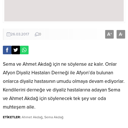
A
A
+
-
26.03.2017
0
Sema ve Ahmet Akdağ için ne söylense az kalır. Onlar
Afyon Diyaliz Hastaları Derneği ile Afyon’da bulunan
onlarca diyaliz hastasının umudu olmaya devam ediyorlar.
Kendilerini derneğe ve diyaliz hastalarına adayan Sema
ve Ahmet Akdağ için söylenecek tek şey var oda
muhteşem aile.
ETİKETLER:
Ahmet Akdağ
,
Sema Akdağ