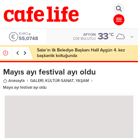
eren Siteler
Deneme Bonusu Veren Siteler
Deneme Bonusu Veren Sitel
33
EURO
°C
AFYON
55,0748
ÇOK BULUTLU
Salar’ın ilk Belediye Başkanı Halil Aygün 4. kez
başkanlık koltuğunda
Mayıs ayı festival ayı oldu
Anasayfa
GALERİ
,
KÜLTÜR-SANAT
,
YAŞAM
Mayıs ayı festival ayı oldu