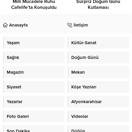
Milli Mücadele Ruhu
Sürpriz Doğum Günü
Cafelife’ta Konuşuldu
Kutlaması
Anasayfa
İletişim
Yaşam
Kültür-Sanat
Sağlık
Doğum Günü
Magazin
Mekan
Siyaset
Köşe Yazıları
Yazarlar
Afyonkarahisar
Foto Galeri
Videolar
Son Dakika
Düğün