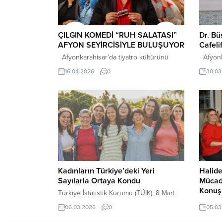
ÇILGIN KOMEDİ “RUH SALATASI”
Dr. B
AFYON SEYİRCİSİYLE BULUŞUYOR
Cafeli
Afyonkarahisar’da tiyatro kültürünü
Afyonka
büyütmek adına önemli organizasyonlara
doğum g
16.04.2026
0
30.03
imza atan Ömer Mazi, 8 sezonda 90
mekânla
oyun, 450 oyuncu ve 30 bin seyirciyle
Düzenle
şehri sanatla buluşturmaya devam ediyor.
keyifli 
Bu kapsamda yılın en iddialı komedi
Hastane
oyunlarından biri olan Ruh Salatası, 16
görev y
Mayıs Cumartesi günü TED Afyon
ziyaret
Koleji sahnesinde tiyatroseverlerle
Afyonka
buluşacak. Türk tiyatrosunun sevilen...
karşıla
tarafın
Kadınların Türkiye’deki Yeri
Halide
Sayılarla Ortaya Kondu
Mücade
Konuş
Türkiye İstatistik Kurumu (TÜİK), 8 Mart
Dünya Kadınlar Günü kapsamında
“Bir Ki
06.03.2026
0
05.03
hazırladığı “İstatistiklerle Kadın, 2025”
Halide 