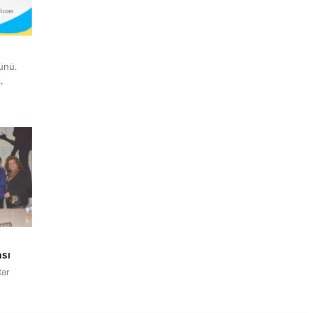
ünü.
,
ım:
ok
 Her
n,
yaşadığı
dınlar,
sı
tar
şti. İlk
ikte