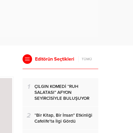
Editörün Seçtikleri
TÜMÜ
1
ÇILGIN KOMEDİ “RUH
SALATASI” AFYON
SEYİRCİSİYLE BULUŞUYOR
2
“Bir Kitap, Bir İnsan” Etkinliği
Cafelife’ta İlgi Gördü