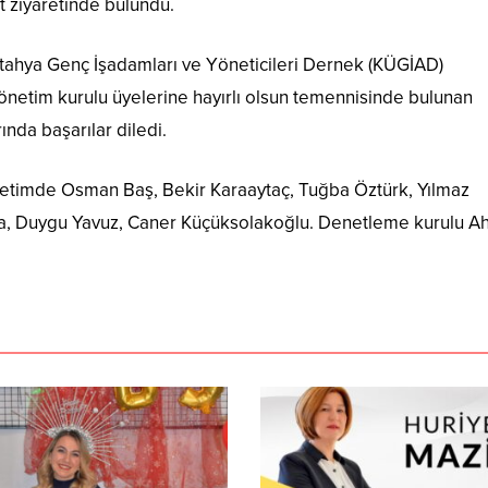
 ziyaretinde bulundu.
tahya Genç İşadamları ve Yöneticileri Dernek (KÜGİAD)
önetim kurulu üyelerine hayırlı olsun temennisinde bulunan
nda başarılar diledi.
netimde Osman Baş, Bekir Karaaytaç, Tuğba Öztürk, Yılmaz
a, Duygu Yavuz, Caner Küçüksolakoğlu. Denetleme kurulu A