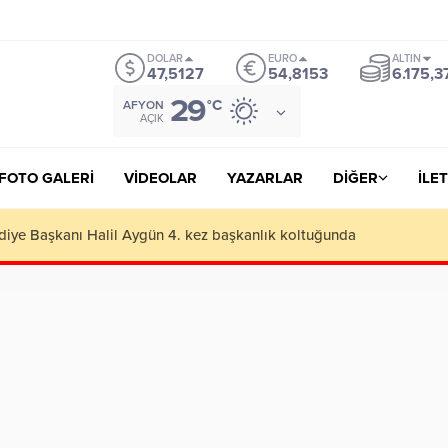
 Bonusu Veren Siteler
https://lutherhotelpalacios.com/
grandpashabet
gra
DOLAR
EURO
ALTIN
47,5127
54,8153
6.175,3
29
°C
AFYON
AÇIK
FOTO GALERİ
VİDEOLAR
YAZARLAR
DİĞER
İLET
cu iş adamlarını geçip rekortmen oldu