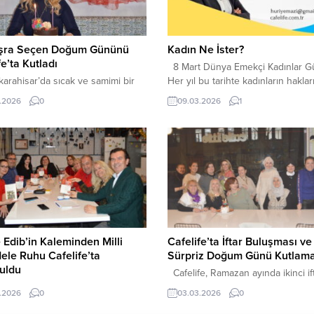
üşra Seçen Doğum Gününü
Kadın Ne İster?
fe’ta Kutladı
8 Mart Dünya Emekçi Kadınlar G
rahisar’da sıcak ve samimi bir
Her yıl bu tarihte kadınların hakları
ünü kutlaması ,şehrin sevilen
emekleri ve yaşam mücadelesi
.2026
0
09.03.2026
1
rından Cafelife’ta yapıldı.
konuşuluyor. Peki gerçekten soral
nen sürpriz parti, davetlilere
Kadın ne ister? Kadınlar aslında ç
anlar yaşattı. Silifke Devlet
büyük, ulaşılmaz şeyler istemiyor.
si’nde dahiliye uzmanı olarak
şeyden önce saygı istiyor. Eşinde
apan Dr. Büşra Seçen, ailesini
ailesinden, iş yerinden ve içinde 
 etmek için geldiği
toplumdan saygı görmek istiyor. Ka
rahisar’da anlamlı bir sürprizle
sadece kadın...
ştı. Annesi Avukat Nilgün Seçen
dan organize edilen doğum...
 Edib’in Kaleminden Milli
Cafelife’ta İftar Buluşması ve
le Ruhu Cafelife’ta
Sürpriz Doğum Günü Kutlama
uldu
Cafelife, Ramazan ayında ikinci if
tap Bir İnsan” etkinliği kapsamında
programını yoğun katılımla gerçekle
.2026
0
03.03.2026
0
Edib Adıvar’ın Türk’ün Ateşle
iftar programı Cafelife ekibi ile birl