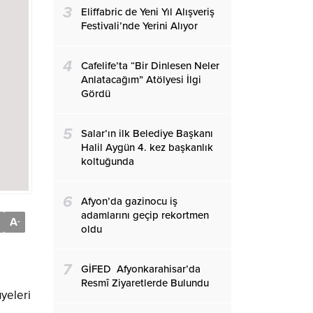
3
Eliffabric de Yeni Yıl Alışveriş
Festivali’nde Yerini Alıyor
4
Cafelife’ta “Bir Dinlesen Neler
Anlatacağım” Atölyesi İlgi
Gördü
5
Salar’ın ilk Belediye Başkanı
Halil Aygün 4. kez başkanlık
koltuğunda
6
Afyon’da gazinocu iş
adamlarını geçip rekortmen
A
-
oldu
7
GİFED Afyonkarahisar’da
Resmî Ziyaretlerde Bulundu
yeleri