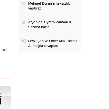
8
Mehmet Duran’a haksızlık
yaptınız
9
Afyon’da Tiyatro Zamanı 8.
Sezona hazır
10
Fevzi Şen ve Ömer Mazi sordu
Alimoğlu cevapladı
hmet