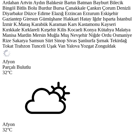
Ardahan
Artvin
Aydın
Balıkesir
Bartın
Batman
Bayburt
Bilecik
Bingöl
Bitlis
Bolu
Burdur
Bursa
Çanakkale
Çankırı
Çorum
Denizli
Diyarbakır
Düzce
Edirne
Elazığ
Erzincan
Erzurum
Eskişehir
Gaziantep
Giresun
Gümüşhane
Hakkari
Hatay
Iğdır
Isparta
İstanbul
İzmir
K.Maraş
Karabük
Karaman
Kars
Kastamonu
Kayseri
Kırıkkale
Kırklareli
Kırşehir
Kilis
Kocaeli
Konya
Kütahya
Malatya
Manisa
Mardin
Mersin
Muğla
Muş
Nevşehir
Niğde
Ordu
Osmaniye
Rize
Sakarya
Samsun
Siirt
Sinop
Sivas
Şanlıurfa
Şırnak
Tekirdağ
Tokat
Trabzon
Tunceli
Uşak
Van
Yalova
Yozgat
Zonguldak
Afyon
Parçalı Bulutlu
32
°C
Afyon
32
°C