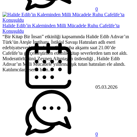
0
Halide Edib’in Kaleminden Milli Mücadele Ruhu Cafelife’ta
Konuşuldu
“Bir Kitap Bir İnsan” etkinliği kapsamında Halide Edib Adıvar’ın
Türk’ün Ateşle İmtihanı İstiklal Savaşı Hatıraları adlı eseri
edebiyatseverlerle buluştu. Çarşamba akşamı saat 21.00’de
Cafelife’ta gerçekleştirilen etkinlik kitap severlerden tam not aldı.
Moderatörlüğünü Zeynep Altıntaş’ın üstlendiği , Halide Edib
Adıvar’ın Milli Mücadele yıllarına ışık tutan hatıraları ele alındı.
Katılımcılar, eserin hem...
05.03.2026
0