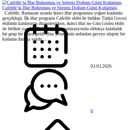
Cafelife’ta İftar Buluşması ve Sürpriz Doğum Günü Kutlaması
Cafelife, Ramazan ayında ikinci iftar programını yoğun katılımla
gerçekleşti. İlk iftar programı Cafelife ekibi ile birlikte Türkü Gecesi
ekibinin katılımıyla düzenlenirken, ikinci iftar ise Gün Grubu ekibi
ile birlikte yapıldı. Özellikle ilk organizasyonda oldukça kalabalık
bir grup bir araya geldi. İftar yemeğinin ardından geceye sürpriz bir
kutlama damga vurdu....
03.03.2026
0