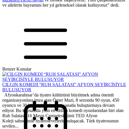
ve ailelerin bayramını her yıl geleneksel olarak kutluyoruz” dedi.
Benzer Konular
ÇILGIN KOMEDİ “RUH SALATASI” AFYON SEYİRCİSİYLE
BULUŞUYOR
Afyonkarahisar’da tiyatro kültürünü büyütmek adına önemli
organizasyonlara imza atan Ömer Mazi, 8 sezonda 90 oyun, 450
oyuncu ve 30 bin seyirciyle şehri sanatla buluşturmaya devam
ediyor. Bu kapsamda yılın en iddialı komedi oyunlarından biri olan
Ruh Salatası, 16 Mayıs Cumartesi günü TED Afyon
Koleji sahnesinde tiyatroseverlerle buluşacak. Türk tiyatrosunun
sevilen...