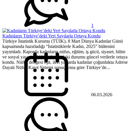
1
Kadınların Türkiye’deki Yeri Sayılarla Ortaya Kondu
Türkiye İstatistik Kurumu (TÜİK), 8 Mart Dünya Kadınlar Günü
kapsamında hazırladığı “İstatistiklerle Kadın, 2025” bültenini
yayımladı. Raporda kadınların nüfus, eğitim, iş gücü, siyaset, bilim
ve sosyal yaşam gibi birçok alandaki durumu güncel verilerle ortaya
kondu. Nüfus dengesi eşit, ileri yaşlarda kadınlar çoğunlukta Adrese
Dayalı Nüfus Kayıt Sistemi sonuçlarına göre Türkiye’de...
06.03.2026