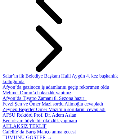
Salar’ın ilk Belediye Başkanı Halil Aygün 4. kez başkanlık
koltuğunda
Afyon’da gazinocu iş adamlarını geçip rekortmen oldu
Mehmet Duran’a haksızlık yaptınız
Afyon’da Tiyatro Zamanı 8. Sezona hazır
Fevzi Şen ve Ömer Mazi sordu Alimoğlu cevapladı
Zeynep Beşerler Ömer Mazi’nin sorularını cevapladı
AFSÜ Rektörü Prof. Dr. Adem Aslan
Ben olsam böyle bir öküzlük yapmam
AHLAKSIZ TEKLİF
Cafelife’da Barış Manço anma gecesi
TÜMÜNÜ GÖSTER →