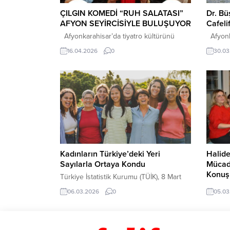
ÇILGIN KOMEDİ “RUH SALATASI”
Dr. B
AFYON SEYİRCİSİYLE BULUŞUYOR
Cafeli
Afyonkarahisar’da tiyatro kültürünü
Afyonka
büyütmek adına önemli organizasyonlara
doğum g
16.04.2026
0
30.03
imza atan Ömer Mazi, 8 sezonda 90
mekânla
oyun, 450 oyuncu ve 30 bin seyirciyle
Düzenle
şehri sanatla buluşturmaya devam ediyor.
keyifli 
Bu kapsamda yılın en iddialı komedi
Hastane
oyunlarından biri olan Ruh Salatası, 16
görev y
Mayıs Cumartesi günü TED Afyon
ziyaret
Koleji sahnesinde tiyatroseverlerle
Afyonka
buluşacak. Türk tiyatrosunun sevilen...
karşıla
tarafın
Kadınların Türkiye’deki Yeri
Halide
Sayılarla Ortaya Kondu
Mücade
Konuş
Türkiye İstatistik Kurumu (TÜİK), 8 Mart
Dünya Kadınlar Günü kapsamında
“Bir Ki
06.03.2026
0
05.03
hazırladığı “İstatistiklerle Kadın, 2025”
Halide 
bültenini yayımladı. Raporda kadınların
İmtihanı
nüfus, eğitim, iş gücü, siyaset, bilim ve
edebiya
sosyal yaşam gibi birçok alandaki
akşamı 