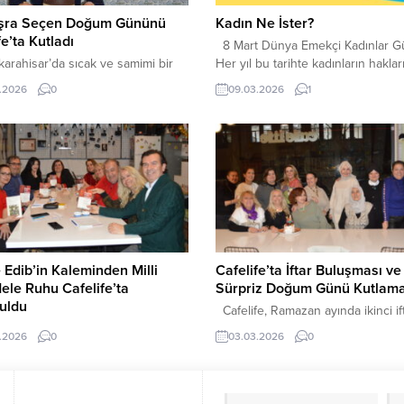
üşra Seçen Doğum Gününü
Kadın Ne İster?
fe’ta Kutladı
8 Mart Dünya Emekçi Kadınlar G
rahisar’da sıcak ve samimi bir
Her yıl bu tarihte kadınların hakları
ünü kutlaması ,şehrin sevilen
emekleri ve yaşam mücadelesi
.2026
0
09.03.2026
1
rından Cafelife’ta yapıldı.
konuşuluyor. Peki gerçekten soral
nen sürpriz parti, davetlilere
Kadın ne ister? Kadınlar aslında ç
anlar yaşattı. Silifke Devlet
büyük, ulaşılmaz şeyler istemiyor.
si’nde dahiliye uzmanı olarak
şeyden önce saygı istiyor. Eşinde
apan Dr. Büşra Seçen, ailesini
ailesinden, iş yerinden ve içinde 
 etmek için geldiği
toplumdan saygı görmek istiyor. Ka
rahisar’da anlamlı bir sürprizle
sadece kadın...
ştı. Annesi Avukat Nilgün Seçen
dan organize edilen doğum...
 Edib’in Kaleminden Milli
Cafelife’ta İftar Buluşması ve
le Ruhu Cafelife’ta
Sürpriz Doğum Günü Kutlama
uldu
Cafelife, Ramazan ayında ikinci if
tap Bir İnsan” etkinliği kapsamında
programını yoğun katılımla gerçekle
.2026
0
03.03.2026
0
Edib Adıvar’ın Türk’ün Ateşle
iftar programı Cafelife ekibi ile birl
 İstiklal Savaşı Hatıraları adlı eseri
Türkü Gecesi ekibinin katılımıyla
tseverlerle buluştu. Çarşamba
düzenlenirken, ikinci iftar ise Gü
saat 21.00’de Cafelife’ta
ekibi ile birlikte yapıldı. Özellikle il