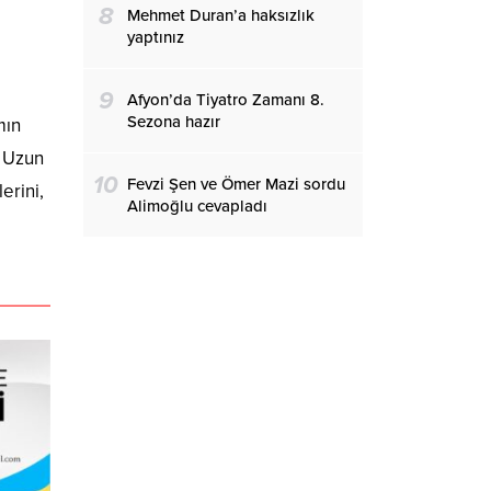
8
Mehmet Duran’a haksızlık
yaptınız
9
Afyon’da Tiyatro Zamanı 8.
Sezona hazır
mın
. Uzun
10
Fevzi Şen ve Ömer Mazi sordu
erini,
Alimoğlu cevapladı