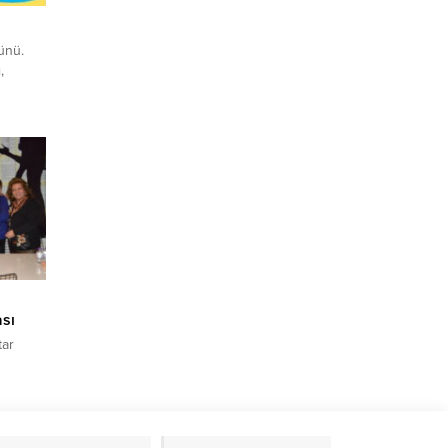
ünü.
,
ım:
ok
 Her
n,
yaşadığı
dınlar,
sı
tar
şti. İlk
ikte
n Grubu
k