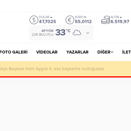
nusu Veren Siteler
https://lutherhotelpalacios.com/
grandpashabet
grand
DOLAR
EURO
ALTIN
47,7025
55,0112
6.519,97
33
°C
AFYON
ÇOK BULUTLU
FOTO GALERİ
VİDEOLAR
YAZARLAR
DİĞER
İLET
cu iş adamlarını geçip rekortmen oldu