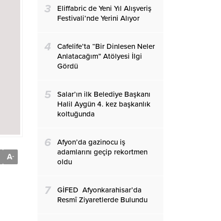
3
Eliffabric de Yeni Yıl Alışveriş
Festivali’nde Yerini Alıyor
4
Cafelife’ta “Bir Dinlesen Neler
Anlatacağım” Atölyesi İlgi
Gördü
5
Salar’ın ilk Belediye Başkanı
Halil Aygün 4. kez başkanlık
koltuğunda
6
Afyon’da gazinocu iş
adamlarını geçip rekortmen
A
-
oldu
7
GİFED Afyonkarahisar’da
Resmî Ziyaretlerde Bulundu