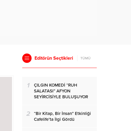
Editörün Seçtikleri
TÜMÜ
1
ÇILGIN KOMEDİ “RUH
SALATASI” AFYON
SEYİRCİSİYLE BULUŞUYOR
2
“Bir Kitap, Bir İnsan” Etkinliği
Cafelife’ta İlgi Gördü