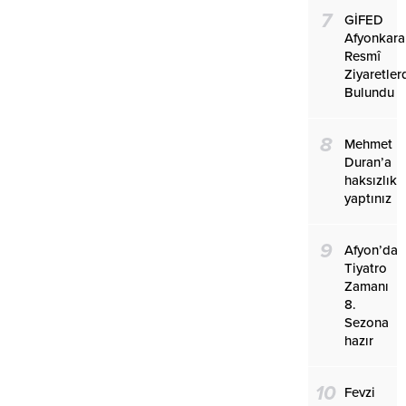
7
GİFED
Afyonkara
Resmî
Ziyaretler
Bulundu
8
Mehmet
Duran’a
haksızlık
yaptınız
9
Afyon’da
Tiyatro
Zamanı
8.
Sezona
hazır
10
Fevzi