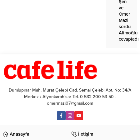
Şen
ve
Ömer
Mazi
sordu
Alimoğlu
cevapladı
Dumlupınar Mah. Murat Çelebi Cad. Semai Çelebi Apt. No: 34/A
Merkez / Afyonkarahisar Tel. 0 532 200 53 50 -
omermazi07@gmail.com
Anasayfa
İletişim