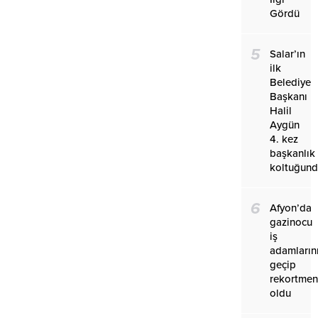
Gördü
5
Salar’ın
ilk
Belediye
Başkanı
Halil
Aygün
4. kez
başkanlık
koltuğun
6
Afyon’da
gazinocu
iş
adamların
geçip
rekortmen
oldu