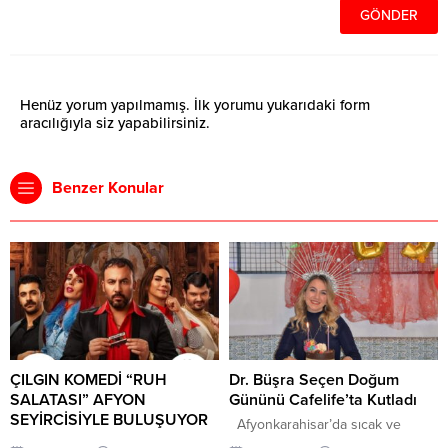
Henüz yorum yapılmamış. İlk yorumu yukarıdaki form
aracılığıyla siz yapabilirsiniz.
Benzer Konular
ÇILGIN KOMEDİ “RUH
Dr. Büşra Seçen Doğum
SALATASI” AFYON
Gününü Cafelife’ta Kutladı
SEYİRCİSİYLE BULUŞUYOR
Afyonkarahisar’da sıcak ve
Afyonkarahisar’da tiyatro
samimi bir doğum günü kutlaması