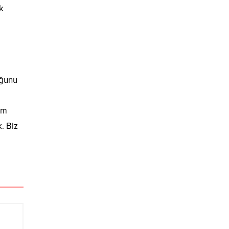
k
uğunu
im
. Biz