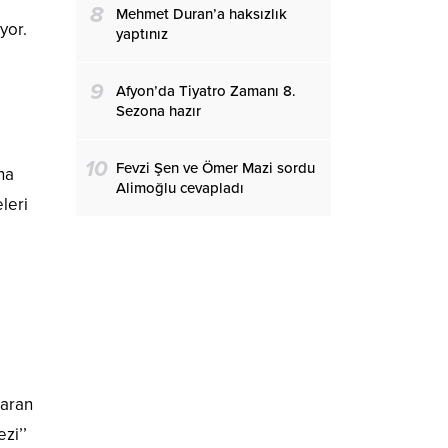
8
Mehmet Duran’a haksızlık
yor.
yaptınız
9
Afyon’da Tiyatro Zamanı 8.
Sezona hazır
10
Fevzi Şen ve Ömer Mazi sordu
na
Alimoğlu cevapladı
leri
taran
zi’’