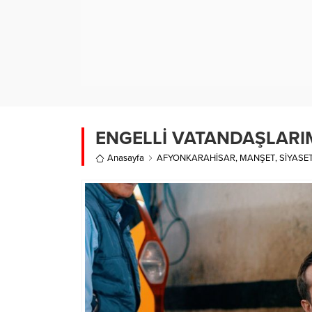
ENGELLİ VATANDAŞLARIM
Anasayfa
AFYONKARAHİSAR
,
MANŞET
,
SİYASE