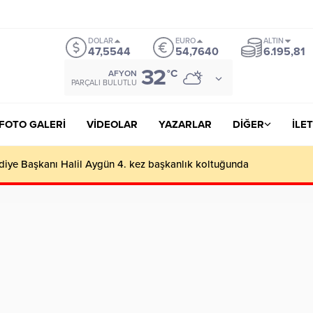
Bonusu Veren Siteler
https://lutherhotelpalacios.com/
grandpashabet
gra
DOLAR
EURO
ALTIN
47,5544
54,7640
6.195,81
32
°C
AFYON
PARÇALI BULUTLU
FOTO GALERİ
VİDEOLAR
YAZARLAR
DİĞER
İLET
cu iş adamlarını geçip rekortmen oldu