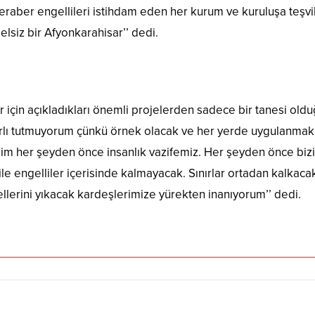
beraber engellileri istihdam eden her kurum ve kuruluşa teşvi
lsiz bir Afyonkarahisar’’ dedi.
r için açıkladıkları önemli projelerden sadece bir tanesi old
ınırlı tutmuyorum çünkü örnek olacak ve her yerde uygulanmak
izim her şeyden önce insanlık vazifemiz. Her şeyden önce biz
le engelliler içerisinde kalmayacak. Sınırlar ortadan kalkacak
llerini yıkacak kardeşlerimize yürekten inanıyorum’’ dedi.