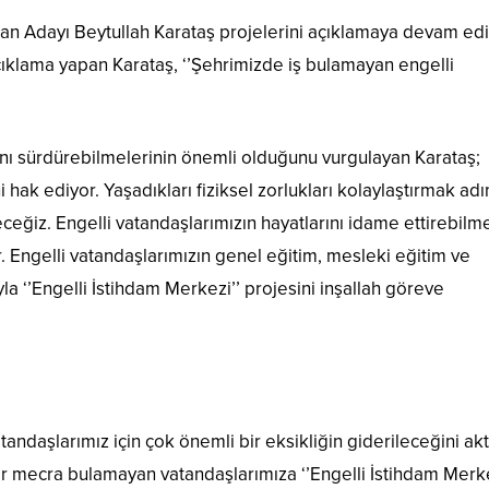
an Adayı Beytullah Karataş projelerini açıklamaya devam edi
i açıklama yapan Karataş, ‘’Şehrimizde iş bulamayan engelli
rını sürdürebilmelerinin önemli olduğunu vurgulayan Karataş;
i hak ediyor. Yaşadıkları fiziksel zorlukları kolaylaştırmak adı
eğiz. Engelli vatandaşlarımızın hayatlarını idame ettirebilme
 Engelli vatandaşlarımızın genel eğitim, mesleki eğitim ve
la ‘’Engelli İstihdam Merkezi’’ projesini inşallah göreve
andaşlarımız için çok önemli bir eksikliğin giderileceğini ak
ı bir mecra bulamayan vatandaşlarımıza ‘’Engelli İstihdam Merke