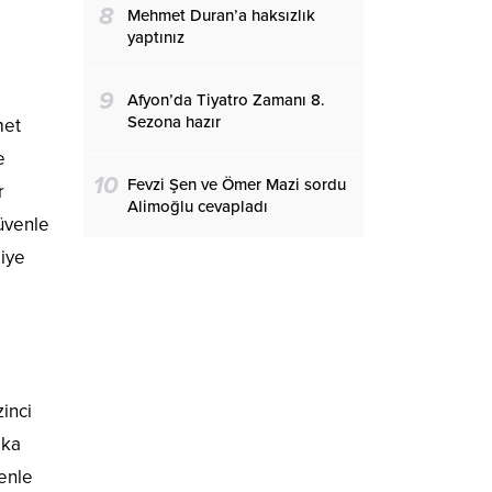
8
Mehmet Duran’a haksızlık
yaptınız
9
Afyon’da Tiyatro Zamanı 8.
Sezona hazır
met
e
10
Fevzi Şen ve Ömer Mazi sordu
r
Alimoğlu cevapladı
güvenle
diye
zinci
eka
zenle