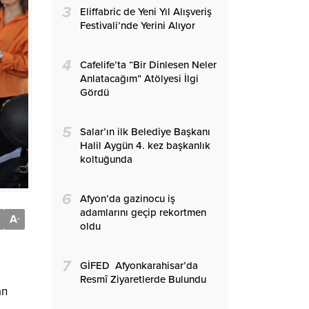
3
Eliffabric de Yeni Yıl Alışveriş
Festivali’nde Yerini Alıyor
4
Cafelife’ta “Bir Dinlesen Neler
Anlatacağım” Atölyesi İlgi
Gördü
5
Salar’ın ilk Belediye Başkanı
Halil Aygün 4. kez başkanlık
koltuğunda
6
Afyon’da gazinocu iş
adamlarını geçip rekortmen
A
-
oldu
7
GİFED Afyonkarahisar’da
Resmî Ziyaretlerde Bulundu
an