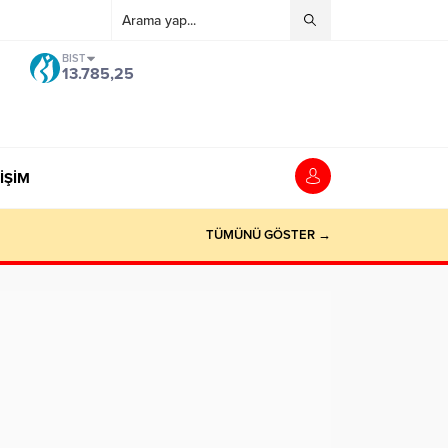
dpashabet
grandpashabet
grandpashabet
deneme bonusu
palazzobet
Dene
BIST
13.785,25
İŞİM
TÜMÜNÜ GÖSTER →