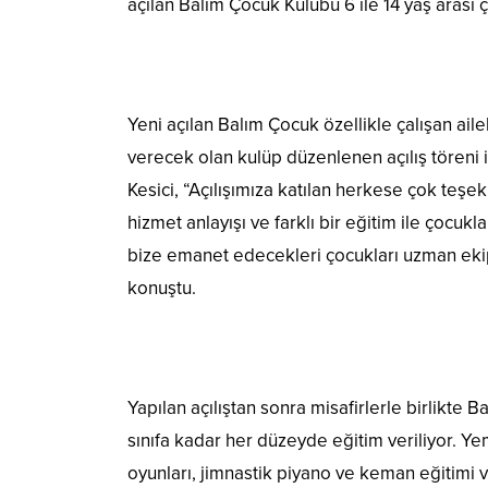
açılan Balım Çocuk Kulübü 6 ile 14 yaş arası
Yeni açılan Balım Çocuk özellikle çalışan aile
verecek olan kulüp düzenlenen açılış töreni ile
Kesici, “Açılışımıza katılan herkese çok teş
hizmet anlayışı ve farklı bir eğitim ile çocuk
bize emanet edecekleri çocukları uzman ekipl
konuştu.
Yapılan açılıştan sonra misafirlerle birlikte B
sınıfa kadar her düzeyde eğitim veriliyor. Ye
oyunları, jimnastik piyano ve keman eğitimi v