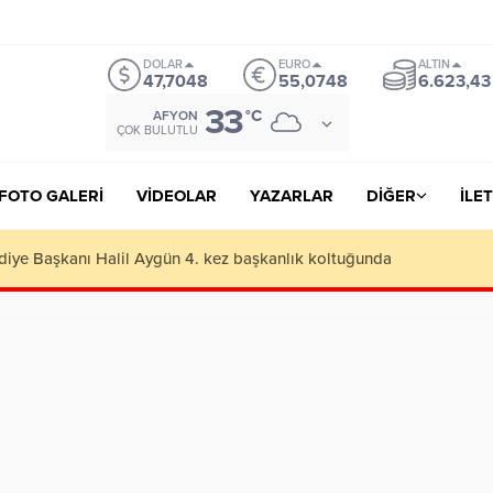
iteler
https://lutherhotelpalacios.com/
grandpashabet
grandpashabet
Gran
DOLAR
EURO
ALTIN
47,7048
55,0748
6.623,43
33
°C
AFYON
ÇOK BULUTLU
FOTO GALERİ
VİDEOLAR
YAZARLAR
DİĞER
İLET
cu iş adamlarını geçip rekortmen oldu