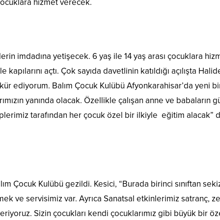
 çocuklara hizmet verecek.
lerin imdadına yetişecek. 6 yaş ile 14 yaş arası çocuklara hiz
 kapılarını açtı. Çok sayıda davetlinin katıldığı açılışta Halid
ekkür ediyorum. Balım Çocuk Kulübü Afyonkarahisar’da yeni bi
larımızın yanında olacak. Özellikle çalışan anne ve babaların 
erimiz tarafından her çocuk özel bir ilkiyle eğitim alacak” 
alım Çocuk Kulübü gezildi. Kesici, “Burada birinci sınıftan seki
mek ve servisimiz var. Ayrıca Sanatsal etkinlerimiz satranç, z
eriyoruz. Sizin çocukları kendi çocuklarımız gibi büyük bir ö