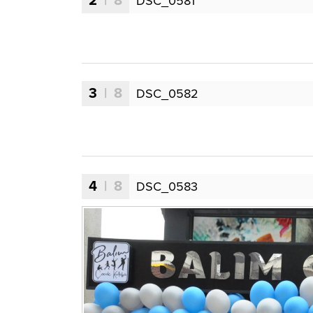
2
| 8
DSC_0581
3
| 8
DSC_0582
4
| 8
DSC_0583