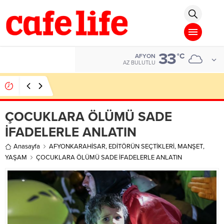
er
Deneme Bonusu Veren Siteler
Deneme Bonusu Veren Siteler
Deneme B
33
ALTIN
°C
AFYON
6.662,10
AZ BULUTLU
Afyon’da gazinocu iş adamlarını geçip rekortmen
oldu
ÇOCUKLARA ÖLÜMÜ SADE
İFADELERLE ANLATIN
Anasayfa
AFYONKARAHİSAR
,
EDİTÖRÜN SEÇTİKLERİ
,
MANŞET
,
YAŞAM
ÇOCUKLARA ÖLÜMÜ SADE İFADELERLE ANLATIN