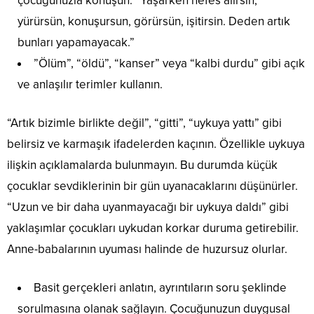
çocuğunuzla konuşun. “Yaşarken nefes alırsın,
yürürsün, konuşursun, görürsün, işitirsin. Deden artık
bunları yapamayacak.”
”Ölüm”, “öldü”, “kanser” veya “kalbi durdu” gibi açık
ve anlaşılır terimler kullanın.
“Artık bizimle birlikte değil”, “gitti”, “uykuya yattı” gibi
belirsiz ve karmaşık ifadelerden kaçının. Özellikle uykuya
ilişkin açıklamalarda bulunmayın. Bu durumda küçük
çocuklar sevdiklerinin bir gün uyanacaklarını düşünürler.
“Uzun ve bir daha uyanmayacağı bir uykuya daldı” gibi
yaklaşımlar çocukları uykudan korkar duruma getirebilir.
Anne-babalarının uyuması halinde de huzursuz olurlar.
Basit gerçekleri anlatın, ayrıntıların soru şeklinde
sorulmasına olanak sağlayın. Çocuğunuzun duygusal