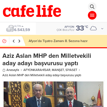
pashabet
Grandpashabet
grandpashabet
grandpashabet
deneme bonusu
p
33
ALTIN
°C
AFYON
6.543,59
ÇOK BULUTLU
Afyon’da Tiyatro Zamanı 8. Sezona hazır
Aziz Aslan MHP den Milletvekili
aday adayı başvurusu yaptı
Anasayfa
AFYONKARAHİSAR
,
MANŞET
,
SİYASET
Aziz Aslan MHP den Milletvekili aday adayı başvurusu yaptı