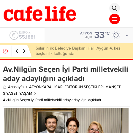
Deneme Bonusu Veren Siteler
Deneme Bonusu Veren Siteler
Deneme Bon
33
ALTIN
°C
AFYON
6.660,55
AÇIK
Afyon’da gazinocu iş adamlarını geçip rekortmen
oldu
Av.Nilgün Seçen İyi Parti milletvekili
aday adaylığını açıkladı
Anasayfa
AFYONKARAHİSAR
,
EDİTÖRÜN SEÇTİKLERİ
,
MANŞET
,
SİYASET
,
YAŞAM
Av.Nilgün Seçen İyi Parti milletvekili aday adaylığını açıkladı