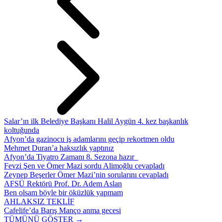
Salar’ın ilk Belediye Başkanı Halil Aygün 4. kez başkanlık
koltuğunda
Afyon’da gazinocu iş adamlarını geçip rekortmen oldu
Mehmet Duran’a haksızlık yaptınız
Afyon’da Tiyatro Zamanı 8. Sezona hazır
Fevzi Şen ve Ömer Mazi sordu Alimoğlu cevapladı
Zeynep Beşerler Ömer Mazi’nin sorularını cevapladı
AFSÜ Rektörü Prof. Dr. Adem Aslan
Ben olsam böyle bir öküzlük yapmam
AHLAKSIZ TEKLİF
Cafelife’da Barış Manço anma gecesi
TÜMÜNÜ GÖSTER →