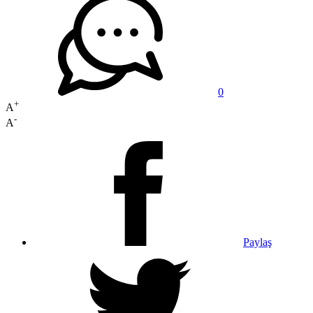
0
+
A
-
A
Paylaş