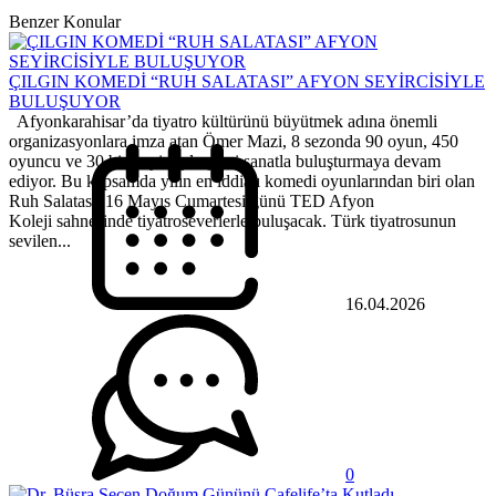
Benzer Konular
ÇILGIN KOMEDİ “RUH SALATASI” AFYON SEYİRCİSİYLE
BULUŞUYOR
Afyonkarahisar’da tiyatro kültürünü büyütmek adına önemli
organizasyonlara imza atan Ömer Mazi, 8 sezonda 90 oyun, 450
oyuncu ve 30 bin seyirciyle şehri sanatla buluşturmaya devam
ediyor. Bu kapsamda yılın en iddialı komedi oyunlarından biri olan
Ruh Salatası, 16 Mayıs Cumartesi günü TED Afyon
Koleji sahnesinde tiyatroseverlerle buluşacak. Türk tiyatrosunun
sevilen...
16.04.2026
0