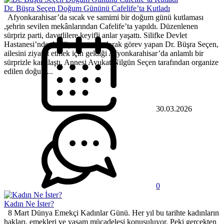
Dr. Büşra Seçen Doğum Gününü Cafelife’ta Kutladı
Afyonkarahisar’da sıcak ve samimi bir doğum günü kutlaması
,şehrin sevilen mekânlarından Cafelife’ta yapıldı. Düzenlenen
sürpriz parti, davetlilere keyifli anlar yaşattı. Silifke Devlet
Hastanesi’nde dahiliye uzmanı olarak görev yapan Dr. Büşra Seçen,
ailesini ziyaret etmek için geldiği Afyonkarahisar’da anlamlı bir
sürprizle karşılaştı. Annesi Avukat Nilgün Seçen tarafından organize
edilen doğum...
30.03.2026
0
Kadın Ne İster?
8 Mart Dünya Emekçi Kadınlar Günü. Her yıl bu tarihte kadınların
hakları, emekleri ve yaşam mücadelesi konuşuluyor. Peki gerçekten