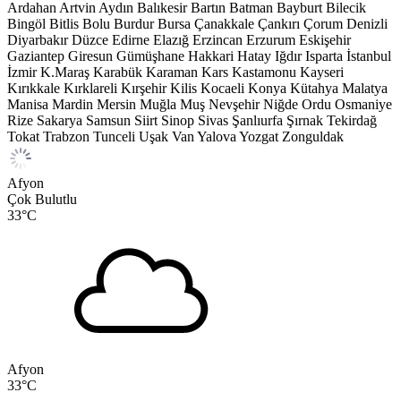
Ardahan
Artvin
Aydın
Balıkesir
Bartın
Batman
Bayburt
Bilecik
Bingöl
Bitlis
Bolu
Burdur
Bursa
Çanakkale
Çankırı
Çorum
Denizli
Diyarbakır
Düzce
Edirne
Elazığ
Erzincan
Erzurum
Eskişehir
Gaziantep
Giresun
Gümüşhane
Hakkari
Hatay
Iğdır
Isparta
İstanbul
İzmir
K.Maraş
Karabük
Karaman
Kars
Kastamonu
Kayseri
Kırıkkale
Kırklareli
Kırşehir
Kilis
Kocaeli
Konya
Kütahya
Malatya
Manisa
Mardin
Mersin
Muğla
Muş
Nevşehir
Niğde
Ordu
Osmaniye
Rize
Sakarya
Samsun
Siirt
Sinop
Sivas
Şanlıurfa
Şırnak
Tekirdağ
Tokat
Trabzon
Tunceli
Uşak
Van
Yalova
Yozgat
Zonguldak
Afyon
Çok Bulutlu
33
°C
Afyon
33
°C