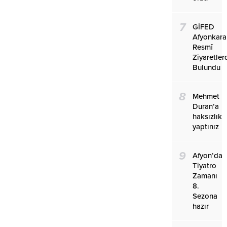
7
GİFED
Afyonkara
Resmî
Ziyaretler
Bulundu
8
Mehmet
Duran’a
haksızlık
yaptınız
9
Afyon’da
Tiyatro
Zamanı
8.
Sezona
hazır