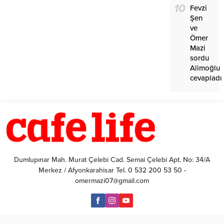
10
Fevzi
Şen
ve
Ömer
Mazi
sordu
Alimoğlu
cevapladı
Dumlupınar Mah. Murat Çelebi Cad. Semai Çelebi Apt. No: 34/A
Merkez / Afyonkarahisar Tel. 0 532 200 53 50 -
omermazi07@gmail.com