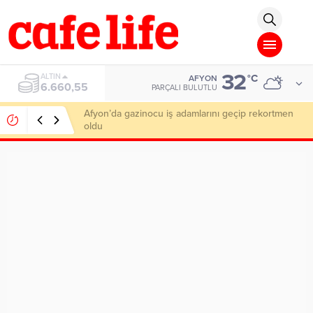
neme Bonusu Veren Siteler
Deneme Bonusu Veren Siteler
Deneme Bonus
32
ALTIN
°C
AFYON
6.660,55
PARÇALI BULUTLU
Afyon’da gazinocu iş adamlarını geçip rekortmen
oldu