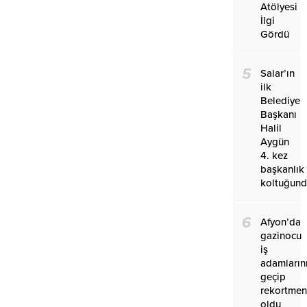
Atölyesi
İlgi
Gördü
5
Salar’ın
ilk
Belediye
Başkanı
Halil
Aygün
4. kez
başkanlık
koltuğun
6
Afyon’da
gazinocu
iş
adamların
geçip
rekortmen
oldu