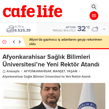
me Bonusu Veren Siteler
Deneme Bonusu Veren Siteler
Deneme Bonusu 
32
ALTIN
°C
AFYON
6.525,39
PARÇALI BULUTLU
Afyon’da gazinocu iş adamlarını geçip rekortmen
oldu
Afyonkarahisar Sağlık Bilimleri
Üniversitesi’ne Yeni Rektör Atandı
Anasayfa
AFYONKARAHİSAR
,
MANŞET
,
YAŞAM
Afyonkarahisar Sağlık Bilimleri Üniversitesi’ne Yeni Rektör Atandı