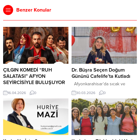
Benzer Konular
ÇILGIN KOMEDİ “RUH
Dr. Büşra Seçen Doğum
SALATASI” AFYON
Gününü Cafelife’ta Kutladı
SEYİRCİSİYLE BULUŞUYOR
Afyonkarahisar’da sıcak ve
Afyonkarahisar’da tiyatro
samimi bir doğum günü kutlaması
16.04.2026
0
30.03.2026
0
kültürünü büyütmek adına önemli
,şehrin sevilen mekânlarından
organizasyonlara imza atan Ömer
Cafelife’ta yapıldı. Düzenlenen
Mazi, 8 sezonda 90 oyun, 450
sürpriz parti, davetlilere keyifli
oyuncu ve 30 bin seyirciyle şehri
anlar yaşattı. Silifke Devlet
sanatla buluşturmaya devam
Hastanesi’nde dahiliye uzmanı
ediyor. Bu kapsamda yılın en
olarak görev yapan Dr. Büşra
iddialı komedi oyunlarından biri
Seçen, ailesini ziyaret etmek için