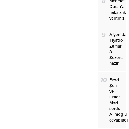
8
Mehmet
Duran’a
haksızlık
yaptınız
9
Afyon’da
Tiyatro
Zamanı
8.
Sezona
hazır
10
Fevzi
Şen
ve
Ömer
Mazi
sordu
Alimoğlu
cevapladı