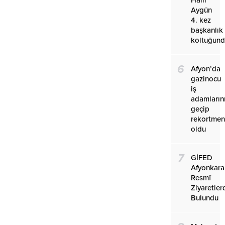
Aygün
4. kez
başkanlık
koltuğun
6
Afyon’da
gazinocu
iş
adamların
geçip
rekortmen
oldu
7
GİFED
Afyonkara
Resmî
Ziyaretler
Bulundu