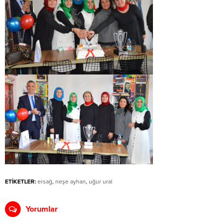
ETİKETLER:
ersağ
,
neşe ayhan
,
uğur ural
Yorumlar