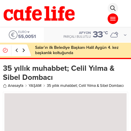
 Veren Siteler
Deneme Bonusu Veren Siteler
Deneme Bonusu Veren Sit
33
EURO
°C
AFYON
55,0051
PARÇALI BULUTLU
Salar’ın ilk Belediye Başkanı Halil Aygün 4. kez
başkanlık koltuğunda
35 yıllık muhabbet; Celil Yılma &
Sibel Dombacı
Anasayfa
YAŞAM
35 yıllık muhabbet; Celil Yılma & Sibel Dombacı