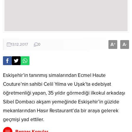
A
A
+
-
13.12.2017
0
Eskişehir’in tanınmış simalarından Ecmel Haute
Couture’nin sahibi Celil Yılma ve Uşak’ta edebiyat
öğretmenliği yapan, 35 yıldır görmediği ilkokul arkadaşı
Sibel Dombacı akşam yemeğinde Eskişehir’in güzide
mekanlarından Hasır Restaurant’da bir araya gelerek
geçmişi yad ettiler.
Benzer Konular