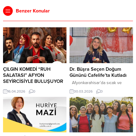
Benzer Konular
ÇILGIN KOMEDİ “RUH
Dr. Büşra Seçen Doğum
SALATASI” AFYON
Gününü Cafelife’ta Kutladı
SEYİRCİSİYLE BULUŞUYOR
Afyonkarahisar’da sıcak ve
Afyonkarahisar’da tiyatro
samimi bir doğum günü kutlaması
16.04.2026
0
30.03.2026
0
kültürünü büyütmek adına önemli
,şehrin sevilen mekânlarından
organizasyonlara imza atan Ömer
Cafelife’ta yapıldı. Düzenlenen
Mazi, 8 sezonda 90 oyun, 450
sürpriz parti, davetlilere keyifli
oyuncu ve 30 bin seyirciyle şehri
anlar yaşattı. Silifke Devlet
sanatla buluşturmaya devam
Hastanesi’nde dahiliye uzmanı
ediyor. Bu kapsamda yılın en
olarak görev yapan Dr. Büşra
iddialı komedi oyunlarından biri
Seçen, ailesini ziyaret etmek için