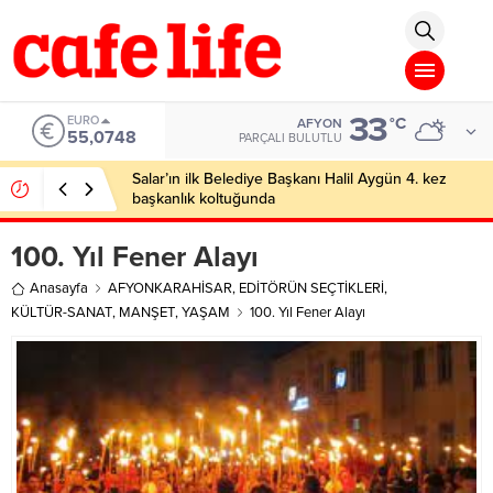
n Siteler
Deneme Bonusu Veren Siteler
Deneme Bonusu Veren Siteler
D
33
EURO
°C
AFYON
55,0748
PARÇALI BULUTLU
Salar’ın ilk Belediye Başkanı Halil Aygün 4. kez
başkanlık koltuğunda
100. Yıl Fener Alayı
Anasayfa
AFYONKARAHİSAR
,
EDİTÖRÜN SEÇTİKLERİ
,
KÜLTÜR-SANAT
,
MANŞET
,
YAŞAM
100. Yıl Fener Alayı