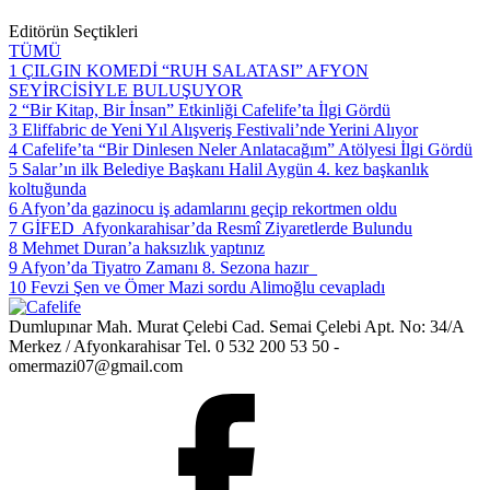
Editörün Seçtikleri
TÜMÜ
1
ÇILGIN KOMEDİ “RUH SALATASI” AFYON
SEYİRCİSİYLE BULUŞUYOR
2
“Bir Kitap, Bir İnsan” Etkinliği Cafelife’ta İlgi Gördü
3
Eliffabric de Yeni Yıl Alışveriş Festivali’nde Yerini Alıyor
4
Cafelife’ta “Bir Dinlesen Neler Anlatacağım” Atölyesi İlgi Gördü
5
Salar’ın ilk Belediye Başkanı Halil Aygün 4. kez başkanlık
koltuğunda
6
Afyon’da gazinocu iş adamlarını geçip rekortmen oldu
7
GİFED Afyonkarahisar’da Resmî Ziyaretlerde Bulundu
8
Mehmet Duran’a haksızlık yaptınız
9
Afyon’da Tiyatro Zamanı 8. Sezona hazır
10
Fevzi Şen ve Ömer Mazi sordu Alimoğlu cevapladı
Dumlupınar Mah. Murat Çelebi Cad. Semai Çelebi Apt. No: 34/A
Merkez / Afyonkarahisar Tel. 0 532 200 53 50 -
omermazi07@gmail.com