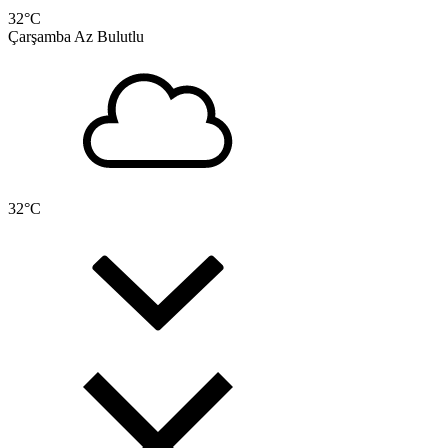
32
°C
Çarşamba
Az Bulutlu
32
°C