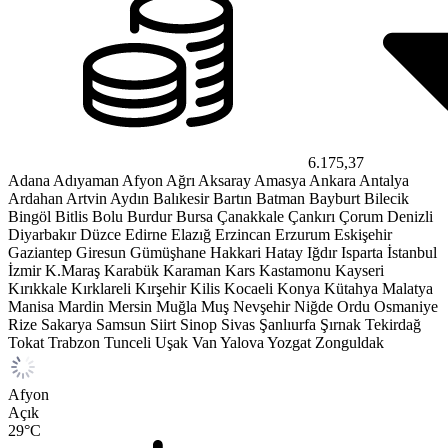
6.175,37
Adana
Adıyaman
Afyon
Ağrı
Aksaray
Amasya
Ankara
Antalya
Ardahan
Artvin
Aydın
Balıkesir
Bartın
Batman
Bayburt
Bilecik
Bingöl
Bitlis
Bolu
Burdur
Bursa
Çanakkale
Çankırı
Çorum
Denizli
Diyarbakır
Düzce
Edirne
Elazığ
Erzincan
Erzurum
Eskişehir
Gaziantep
Giresun
Gümüşhane
Hakkari
Hatay
Iğdır
Isparta
İstanbul
İzmir
K.Maraş
Karabük
Karaman
Kars
Kastamonu
Kayseri
Kırıkkale
Kırklareli
Kırşehir
Kilis
Kocaeli
Konya
Kütahya
Malatya
Manisa
Mardin
Mersin
Muğla
Muş
Nevşehir
Niğde
Ordu
Osmaniye
Rize
Sakarya
Samsun
Siirt
Sinop
Sivas
Şanlıurfa
Şırnak
Tekirdağ
Tokat
Trabzon
Tunceli
Uşak
Van
Yalova
Yozgat
Zonguldak
Afyon
Açık
29
°C