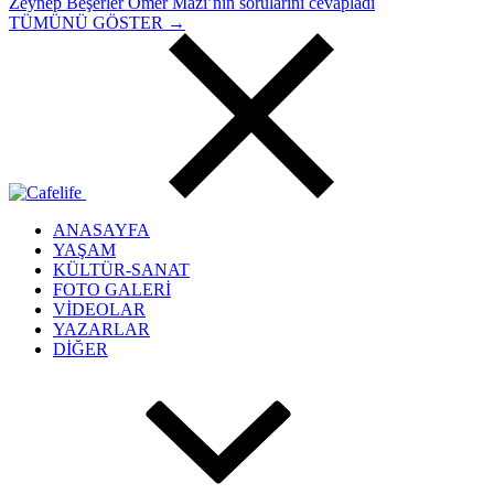
Zeynep Beşerler Ömer Mazi’nin sorularını cevapladı
TÜMÜNÜ GÖSTER →
ANASAYFA
YAŞAM
KÜLTÜR-SANAT
FOTO GALERİ
VİDEOLAR
YAZARLAR
DİĞER