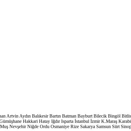
han
Artvin
Aydın
Balıkesir
Bartın
Batman
Bayburt
Bilecik
Bingöl
Bitli
Gümüşhane
Hakkari
Hatay
Iğdır
Isparta
İstanbul
İzmir
K.Maraş
Karab
Muş
Nevşehir
Niğde
Ordu
Osmaniye
Rize
Sakarya
Samsun
Siirt
Sino