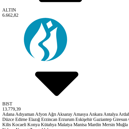
ALTIN
6.662,82
BIST
13.779,39
Adana
Adıyaman
Afyon
Ağrı
Aksaray
Amasya
Ankara
Antalya
Arda
Düzce
Edirne
Elazığ
Erzincan
Erzurum
Eskişehir
Gaziantep
Giresun
Kilis
Kocaeli
Konya
Kütahya
Malatya
Manisa
Mardin
Mersin
Muğla