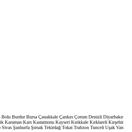
s
Bolu
Burdur
Bursa
Çanakkale
Çankırı
Çorum
Denizli
Diyarbakır
ük
Karaman
Kars
Kastamonu
Kayseri
Kırıkkale
Kırklareli
Kırşehir
p
Sivas
Şanlıurfa
Şırnak
Tekirdağ
Tokat
Trabzon
Tunceli
Uşak
Van