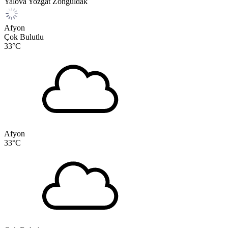
Yalova
Yozgat
Zonguldak
Afyon
Çok Bulutlu
33
°C
Afyon
33
°C